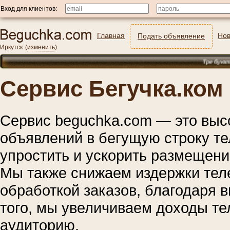
Вход для клиентов:
Главная
Нов
Подать объявление
Иркутск
(
изменить
)
Требуются: ох
Сервис Бегучка.ком
Сервис beguchka.com — это выс
объявлений в бегущую строку т
упростить и ускорить размещени
Мы также снижаем издержки тел
обработкой заказов, благодаря 
того, мы увеличиваем доходы те
аудиторию.